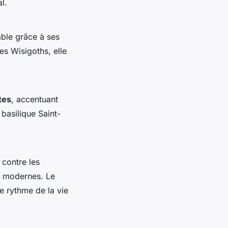
l.
able grâce à ses
es Wisigoths, elle
tes
, accentuant
 basilique Saint-
 contre les
s modernes. Le
e rythme de la vie