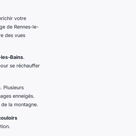
ichir votre
age de Rennes-le-
fre des vues
les-Bains
.
pour se réchauffer
. Plusieurs
sages enneigés.
é de la montagne.
couloirs
tion.