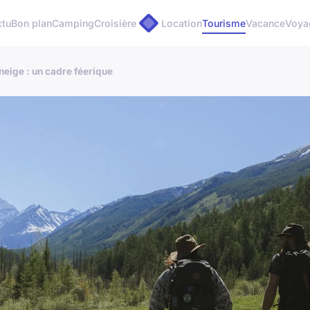
ctu
Bon plan
Camping
Croisière
Location
Tourisme
Vacance
Voya
neige : un cadre féerique