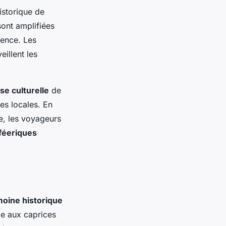
istorique de
sont amplifiées
ience. Les
eillent les
se culturelle
de
es locales. En
e, les voyageurs
féeriques
moine historique
le aux caprices