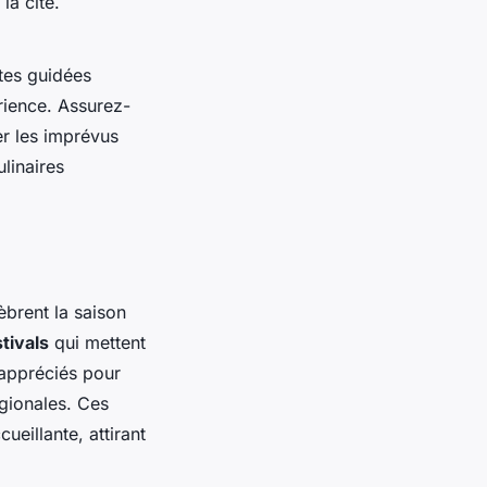
la cité.
tes guidées
rience. Assurez-
er les imprévus
ulinaires
èbrent la saison
stivals
qui mettent
 appréciés pour
égionales. Ces
eillante, attirant