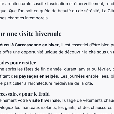
lité architecturale suscite fascination et émerveillement, ren
ue. Que l’on soit en quête de beauté ou de sérénité, La Cit
 ses charmes intemporels.
r une visite hivernale
éussi à Carcassonne en hiver
, il est essentiel d’être bien 
 offre une opportunité unique de découvrir la cité sous un a
odes pour visiter
e après les fêtes de fin d’année, durant janvier ou février, 
ofitant des
paysages enneigés
. Les journées ensoleillées, b
 particulier à l’architecture médiévale de la cité.
essaires pour le froid
leinement votre
visite hivernale
, l’usage de vêtements chau
légiez les manteaux isolants, les gants, et des chaussures 