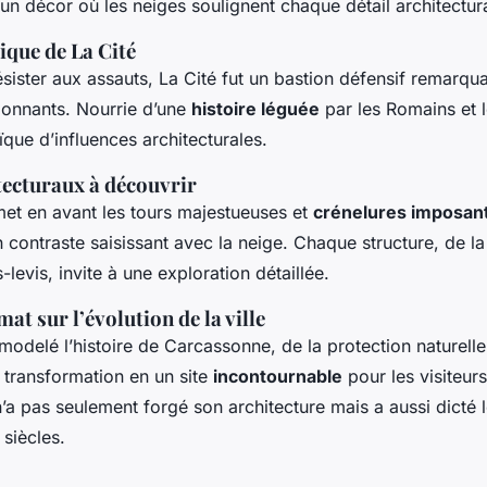
 un décor où les neiges soulignent chaque détail architectura
ique de La Cité
ésister aux assauts, La Cité fut un bastion défensif remarqu
ionnants. Nourrie d’une
histoire léguée
par les Romains et l
que d’influences architecturales.
tecturaux à découvrir
met en avant les tours majestueuses et
crénelures imposan
 contraste saisissant avec la neige. Chaque structure, de la
levis, invite à une exploration détaillée.
mat sur l’évolution de la ville
modelé l’histoire de Carcassonne, de la protection naturelle
 transformation en un site
incontournable
pour les visiteur
n’a pas seulement forgé son architecture mais a aussi dicté l
 siècles.