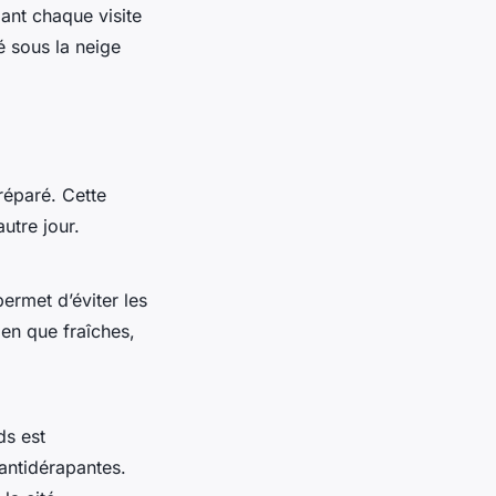
dant chaque visite
é sous la neige
préparé. Cette
utre jour.
permet d’éviter les
ien que fraîches,
ds est
antidérapantes.