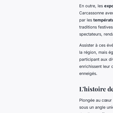
En outre, les
expo
Carcassonne avec 
par les
températu
traditions festives
spectateurs, rend
Assister à ces é
la région, mais é
participant aux d
enrichissent leur
enneigés.
L’histoire d
Plongée au cœur d
sous un angle uni