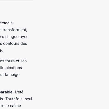
ectacle
 transforment,
e distingue avec
es contours des
e.
Ses tours et ses
lluminations
ur la neige
arable
. L’été
s. Toutefois, seul
ntre le calme