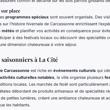
surent confort et sécurité sur les sols parfois glissants de 
e sur place
des
programmes spéciaux
sont souvent organisés. Des visi
 sur l’histoire hivernale de Carcassonne enrichissent l’expé
a
météo
et planifier vos activités en conséquence pour évit
rticiper à des festivals locaux ou découvrir des spécialités c
 une dimension chaleureuse à votre séjour.
saisonniers à La Cité
 de Carcassonne
est riche en
événements culturels
qui cél
activités culturelles notables
, la ville organise plusieurs
fe
raditions locales. Les marchés de Noël sont particulièrement
étales débordant de produits artisanaux et de spécialités r
 de petites lumières, créent une ambiance chaleureuse et accu
que les habitants.