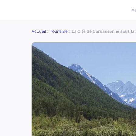
A
Accueil
›
Tourisme
›
La Cité de Carcassonne sous la 