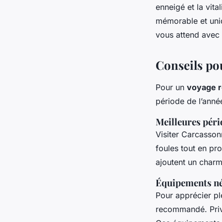
enneigé et la vita
mémorable et uniq
vous attend avec
Conseils pou
Pour un
voyage r
période de l’année
Meilleures péri
Visiter Carcassonn
foules tout en pr
ajoutent un charme
Équipements néc
Pour apprécier p
recommandé. Privi