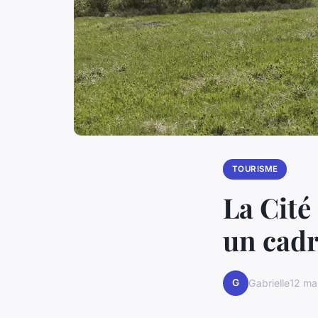
TOURISME
La Cité
un cadr
G
Gabrielle
12 ma