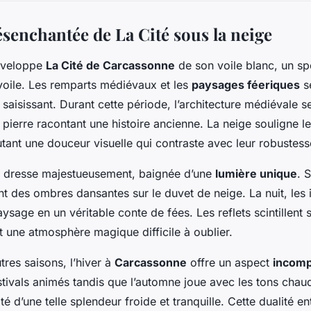
ésenchantée de La Cité sous la neige
enveloppe
La Cité de Carcassonne
de son voile blanc, un sp
voile. Les remparts médiévaux et les
paysages féeriques
se
 saisissant. Durant cette période, l’architecture médiévale s
pierre racontant une histoire ancienne. La neige souligne l
outant une douceur visuelle qui contraste avec leur robustess
se dresse majestueusement, baignée d’une
lumière unique
. 
t des ombres dansantes sur le duvet de neige. La nuit, les i
ysage en un véritable conte de fées. Les reflets scintillent s
 une atmosphère magique difficile à oublier.
tres saisons, l’hiver à
Carcassonne
offre un aspect
incomp
stivals animés tandis que l’automne joue avec les tons chaud
cité d’une telle splendeur froide et tranquille. Cette dualité e