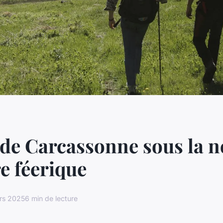
 de Carcassonne sous la ne
e féerique
rs 2025
6 min de lecture