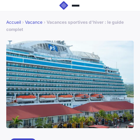
Accueil
›
Vacance
›
Vacances sportives d'hiver : le guide
complet