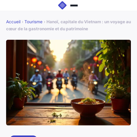
Accueil
›
Tourisme
›
Hanoï, capitale du Vietnam : un voyage au
cœur de la gastronomie et du patrimoine