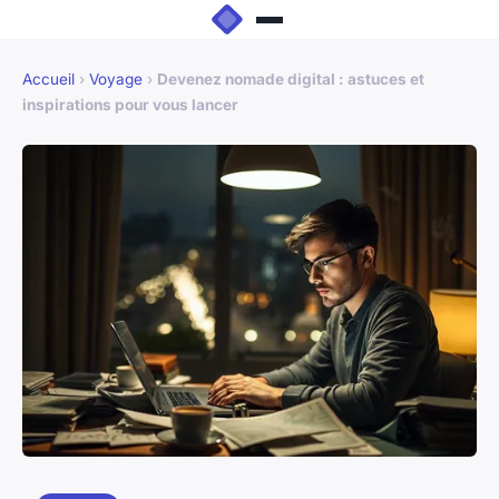
Accueil
›
Voyage
›
Devenez nomade digital : astuces et
inspirations pour vous lancer