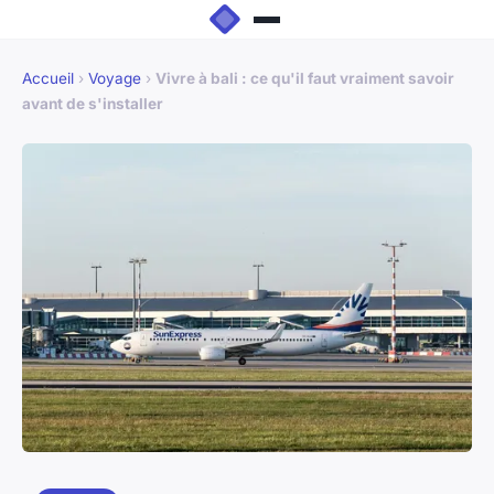
Accueil
›
Voyage
›
Vivre à bali : ce qu'il faut vraiment savoir
avant de s'installer