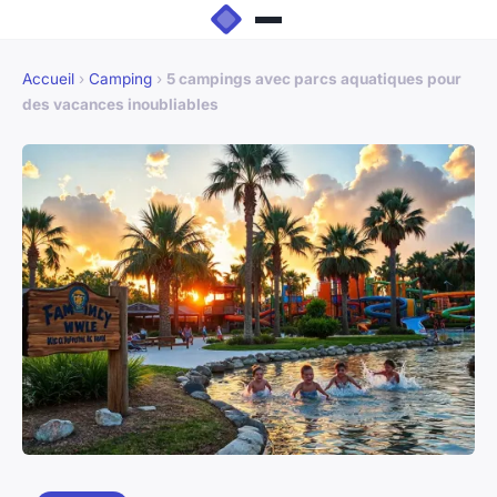
Accueil
›
Camping
›
5 campings avec parcs aquatiques pour
des vacances inoubliables