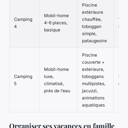
Piscine
extérieure
Mobil-home
Camping
chauffée,
170 
4-6 places,
4
toboggan
350
basique
simple,
pataugeoire
Piscine
couverte +
Mobil-home
extérieure,
Camping
luxe,
toboggans
350 
5
climatisé,
multipistes,
800
près de l’eau
jacuzzi,
animations
aquatiques
Organiser ses vacances en famille