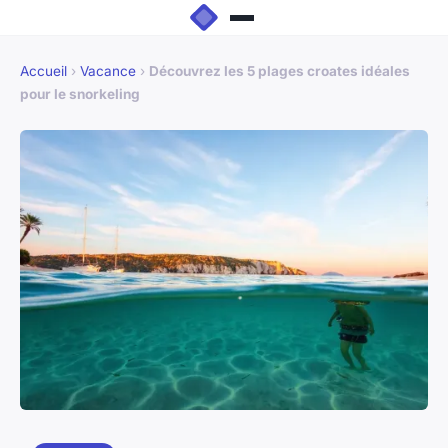
Accueil
›
Vacance
›
Découvrez les 5 plages croates idéales
pour le snorkeling