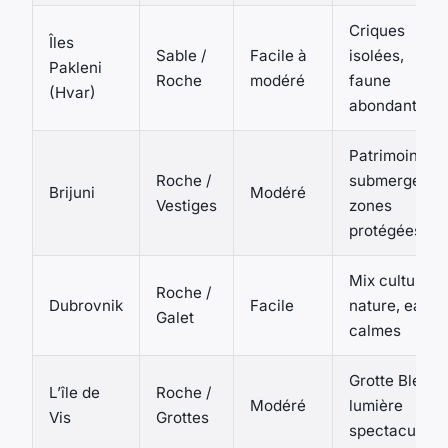
Criques
Îles
Sable /
Facile à
isolées,
Pakleni
Roche
modéré
faune
(Hvar)
abondante
Patrimoine
Roche /
submergé,
Brijuni
Modéré
Vestiges
zones
protégées
Mix culture &
Roche /
Dubrovnik
Facile
nature, eaux
Galet
calmes
Grotte Bleue,
L’île de
Roche /
Modéré
lumière
Vis
Grottes
spectaculaire